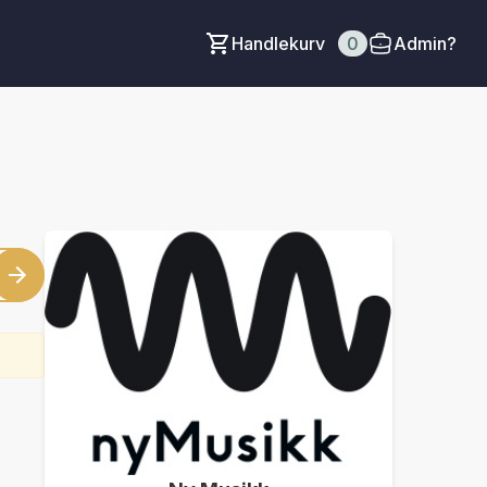
Handlekurv
0
Admin?