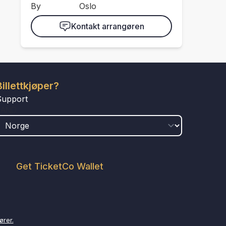
By
Oslo
Kontakt arrangøren
Billettkjøper?
Support
LAND
Get TicketCo Wallet
ører.