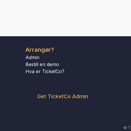
Arrangør?
Admin
Bestill en demo
Hva er TicketCo?
Get TicketCo Admin
© T