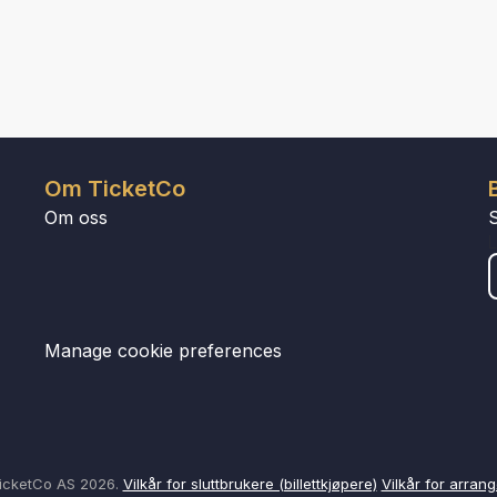
Om TicketCo
Om oss
Manage cookie preferences
icketCo AS 2026.
Vilkår for sluttbrukere (billettkjøpere)
Vilkår for arrang